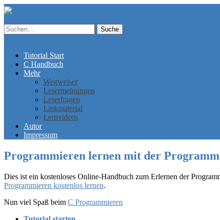
Suche
Suche
Menü
Tutorial Start
C Handbuch
Mehr
Wegweiser
Lesermeinungen
Leserfragen
Linkmaterial
Lernvideos
Autor
Impressum
Programmieren lernen mit der Programm
Dies ist ein kostenloses Online-Handbuch zum Erlernen der Programmi
Programmieren kostenlos lernen
.
Nun viel Spaß beim
C Programmieren
Tutorial starten