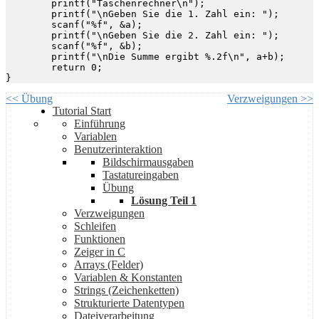
	printf("Taschenrechner\n");

	printf("\nGeben Sie die 1. Zahl ein: ");

	scanf("%f", &a);

	printf("\nGeben Sie die 2. Zahl ein: ");

	scanf("%f", &b);

	printf("\nDie Summe ergibt %.2f\n", a+b);

	return 0;

<< Übung
Verzweigungen >>
Tutorial Start
Einführung
Variablen
Benutzerinteraktion
Bildschirmausgaben
Tastatureingaben
Übung
Lösung Teil 1
Verzweigungen
Schleifen
Funktionen
Zeiger in C
Arrays (Felder)
Variablen & Konstanten
Strings (Zeichenketten)
Strukturierte Datentypen
Dateiverarbeitung