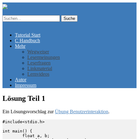
Suche
Suche
Menü
Tutorial Start
C Handbuch
Mehr
Wegweiser
Lesermeinungen
Leserfragen
Linkmaterial
Lernvideos
Autor
Impressum
Lösung Teil 1
Ein Lösungsvorschlag zur
Übung Benutzerinteraktion
.
#include<stdio.h>

int main() {

	float a, b;
