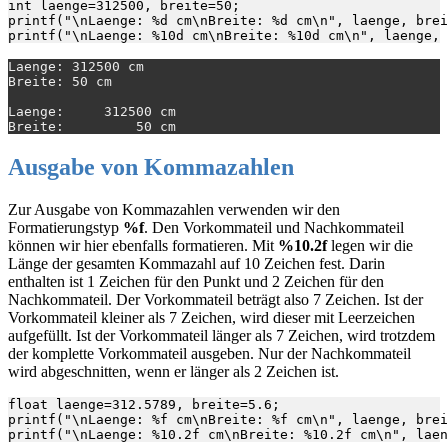
int laenge=312500, breite=50;

printf("\nLaenge: %d cm\nBreite: %d cm\n", laenge, brei
Laenge: 312500 cm

Breite: 50 cm

Laenge:     312500 cm

Ausgabe von Kommazahlen
Zur Ausgabe von Kommazahlen verwenden wir den
Formatierungstyp
%f
. Den Vorkommateil und Nachkommateil
können wir hier ebenfalls formatieren. Mit
%10.2f
legen wir die
Länge der gesamten Kommazahl auf 10 Zeichen fest. Darin
enthalten ist 1 Zeichen für den Punkt und 2 Zeichen für den
Nachkommateil. Der Vorkommateil beträgt also 7 Zeichen. Ist der
Vorkommateil kleiner als 7 Zeichen, wird dieser mit Leerzeichen
aufgefüllt. Ist der Vorkommateil länger als 7 Zeichen, wird trotzdem
der komplette Vorkommateil ausgeben. Nur der Nachkommateil
wird abgeschnitten, wenn er länger als 2 Zeichen ist.
float laenge=312.5789, breite=5.6;

printf("\nLaenge: %f cm\nBreite: %f cm\n", laenge, brei