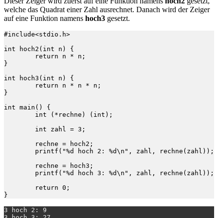
Dieser Zeiger wird zuerst auf eine Funktion namens
hoch2
gesetzt,
welche das Quadrat einer Zahl ausrechnet. Danach wird der Zeiger
auf eine Funktion namens
hoch3
gesetzt.
#include<stdio.h>

int hoch2(int n) {

	return n * n;

}

int hoch3(int n) {

	return n * n * n;

}

int main() {

	int (*rechne) (int);

	int zahl = 3;

	rechne = hoch2;

	printf("%d hoch 2: %d\n", zahl, rechne(zahl));

	rechne = hoch3;

	printf("%d hoch 3: %d\n", zahl, rechne(zahl));

	return 0;

3 hoch 2: 9
