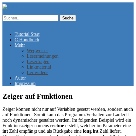
Suche
Suche
Menü
Tutorial Start
C Handbuch
Mehr
Wegweiser
Lesermeinungen
Leserfragen
Linkmaterial
Lernvideos
Autor
Impressum
Zeiger auf Funktionen
Zeiger können nicht nur auf Variablen gesetzt werden, sondern auch
auf Funktionen. Somit kann das Programm-Verhalten zur Laufzeit
noch dynamischer gestaltet werden. Im folgenden Beispiel wird ein
Funktionszeiger namens
rechne
erstellt, welcher im Parameter eine
int
Zahl empfängt und als Rückgabe eine
long int
Zahl liefert.