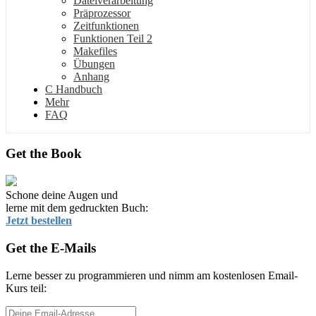
Dateiverarbeitung
Präprozessor
Zeitfunktionen
Funktionen Teil 2
Makefiles
Übungen
Anhang
C Handbuch
Mehr
FAQ
Get the Book
Schone deine Augen und
lerne mit dem gedruckten Buch:
Jetzt bestellen
Get the E-Mails
Lerne besser zu programmieren und nimm am kostenlosen Email-
Kurs teil: