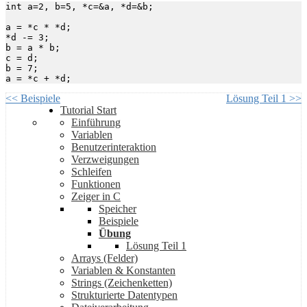
int a=2, b=5, *c=&a, *d=&b;

a = *c * *d;

*d -= 3;

b = a * b;

c = d;

b = 7;

<< Beispiele
Lösung Teil 1 >>
Tutorial Start
Einführung
Variablen
Benutzerinteraktion
Verzweigungen
Schleifen
Funktionen
Zeiger in C
Speicher
Beispiele
Übung
Lösung Teil 1
Arrays (Felder)
Variablen & Konstanten
Strings (Zeichenketten)
Strukturierte Datentypen