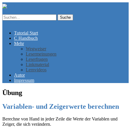
Suche
Suche
Menü
Tutorial Start
C Handbuch
Mehr
Wegweiser
Lesermeinungen
Leserfragen
Linkmaterial
Lernvideos
Autor
Impressum
Übung
Variablen- und Zeigerwerte berechnen
Berechne von Hand in jeder Zeile die Werte der Variablen und
Zeiger, die sich verändern.