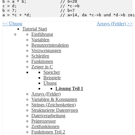
b = a * b;		// b=20

c = d;			// *c->b

b = 7;			// b=7

<< Übung
Arrays (Felder) >>
Tutorial Start
Einführung
Variablen
Benutzerinteraktion
Verzweigungen
Schleifen
Funktionen
Zeiger in C
Speicher
Beispiele
Übung
Lösung Teil 1
Arrays (Felder)
Variablen & Konstanten
Strings (Zeichenketten)
Strukturierte Datentypen
Dateiverarbeitung
Präprozessor
Zeitfunktionen
Funktionen Teil 2