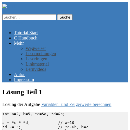
Suche
Suche
Menü
Tutorial Start
C Handbuch
Mehr
Wegweiser
Lesermeinungen
Leserfragen
Linkmaterial
Lernvideos
Autor
Impressum
Lösung Teil 1
Lösung der Aufgabe
Variablen- und Zeigerwerte berechnen
.
int a=2, b=5, *c=&a, *d=&b;

a = *c * *d;		// a=10

*d -= 3;		// *d->b, b=2
