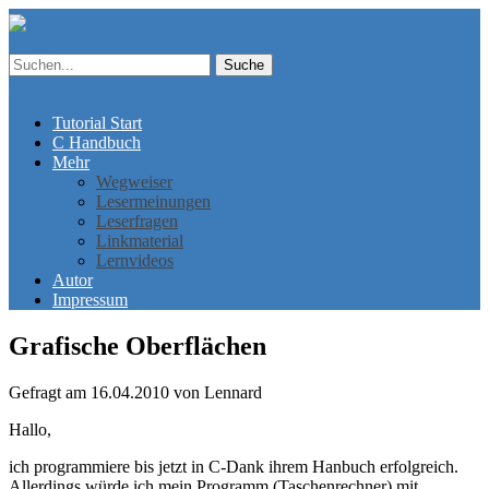
Suche
Suche
Menü
Tutorial Start
C Handbuch
Mehr
Wegweiser
Lesermeinungen
Leserfragen
Linkmaterial
Lernvideos
Autor
Impressum
Grafische Oberflächen
Gefragt am 16.04.2010 von Lennard
Hallo,
ich programmiere bis jetzt in C-Dank ihrem Hanbuch erfolgreich.
Allerdings würde ich mein Programm (Taschenrechner) mit