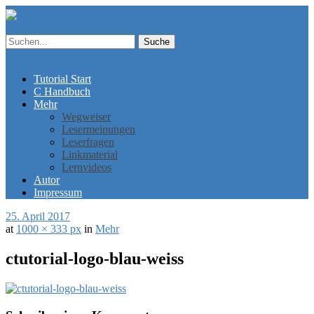
Suche
Suche
Menü
Tutorial Start
C Handbuch
Mehr
Wegweiser
Lesermeinungen
Leserfragen
Linkmaterial
Lernvideos
Autor
Impressum
25. April 2017
at
1000 × 333 px
in
Mehr
ctutorial-logo-blau-weiss