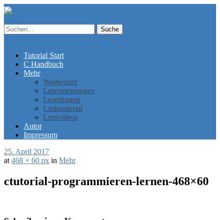
Suche
Suche
Menü
Tutorial Start
C Handbuch
Mehr
Wegweiser
Lesermeinungen
Leserfragen
Linkmaterial
Lernvideos
Autor
Impressum
25. April 2017
at
468 × 60 px
in
Mehr
ctutorial-programmieren-lernen-468×60