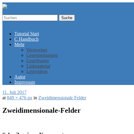
Suche
Suche
Menü
Tutorial Start
C Handbuch
Mehr
Wegweiser
Lesermeinungen
Leserfragen
Linkmaterial
Lernvideos
Autor
Impressum
11. Juli 2017
at
849 × 476 px
in
Zweidimensionale Felder
Zweidimensionale-Felder